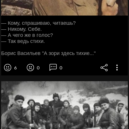
— Кому, спрашиваю, читаешь?
— Никому. Себе.
— А чего же в голос?
— Так ведь стихи.
Борис Васильев "А зори здесь тихие..."
6
0
0