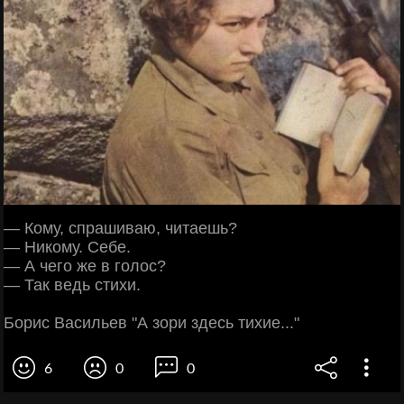
— Кому, спрашиваю, читаешь?
— Никому. Себе.
— А чего же в голос?
— Так ведь стихи.
Борис Васильев "А зори здесь тихие..."
6
0
0