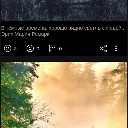
В тёмные времена, хорошо видно светлых людей...
Эрих Мария Ремарк
3
0
0