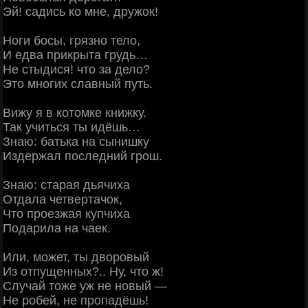
Эй! садись ко мне, дружок!
Ноги босы, грязно тело,
И едва прикрыта грудь…
Не стыдися! что за дело?
Это многих славный путь.
Вижу я в котомке книжку.
Так учиться ты идёшь…
Знаю: батька на сынишку
Издержал последний грош.
Знаю: старая дьячиха
Отдала четвертачок,
Что проезжая купчиха
Подарила на чаек.
Или, может, ты дворовый
Из отпущенных?.. Ну, что ж!
Случай тоже уж не новый —
Не робей, не пропадёшь!