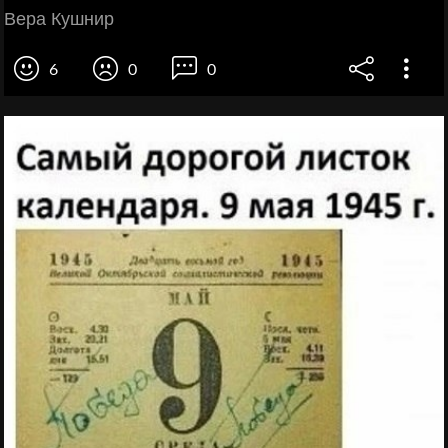
Вера Кушнир
6
0
0