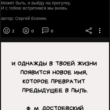
Может быть, я выйду на прогулку,
И с тобою встретимся мы вновь.
автор: Сергей Есенин.
2
0
0