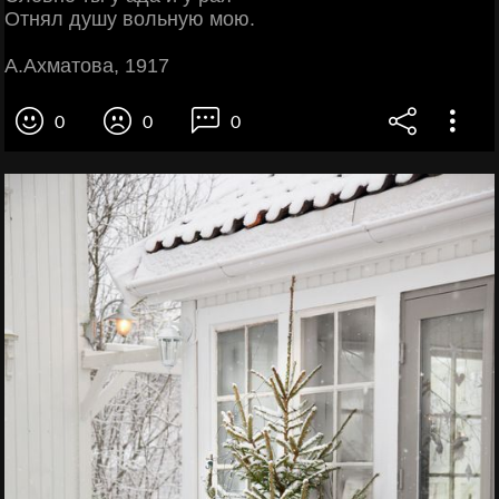
Отнял душу вольную мою.
А.Ахматова, 1917
0
0
0