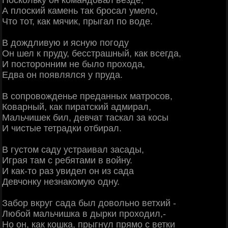
Поскольку он командовал везде,
А плоский камень так бросал умело,
Что тот, как мячик, прыгал по воде.
В дождливую и ясную погоду
Он шел к пруду, бесстрашный, как всегда,
И посторонним не было прохода,
Едва он появлялся у пруда.
В сопровожденье преданных матросов,
Коварный, как пиратский адмирал,
Мальчишек бил, девчат таскал за косы
И чистые тетрадки отбирал.
В густом саду устраивал засады,
Играя там с ребятами в войну.
И как-то раз увидел он из сада
Девчонку незнакомую одну.
Забор вкруг сада был довольно ветхий -
Любой мальчишка в дырки проходил,-
Но он, как кошка, прыгнул прямо с ветки