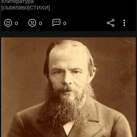
#литература
[club65860|СТИХИ]
0
0
0