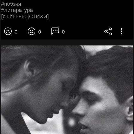
#поэзия
#литература
[club65860|СТИХИ]
0
0
0