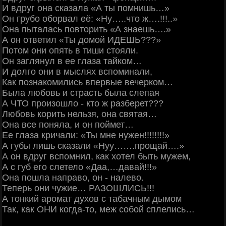
И вдруг она сказала «А ты помнишь…»
Он грубо оборвал её: «Ну…..что ж….!!!..»
Она пыталась повторить «А знаешь….»
А он ответил «Ты домой ИДЕШЬ???»
Потом они опять в тиши стояли.
Он заглянул в ее глаза тайком…
И долго они в мыслях вспоминали,
Как познакомились впервые вечерком…
Была любовь и страсть была слепая
А ЧТО произошло - кто ж разберет???
Любовь корить нельзя, она святая…
Она все поняла, и он поймет…
Ее глаза кричали: «Ты мне нужен!!!!!!!!»
А губы лишь сказали «Нуу…….прощай….»
А он вдруг вспомнил, как хотел быть мужем,
А с губ его слетело «Даа,…давай!!!»
Она пошла направо, он - налево.
Теперь они чужие… РАЗОШЛИСЬ!!!
А тонкий аромат духов с табачным дымом
Так, как ОНИ когда-то, меж собой сплелись…