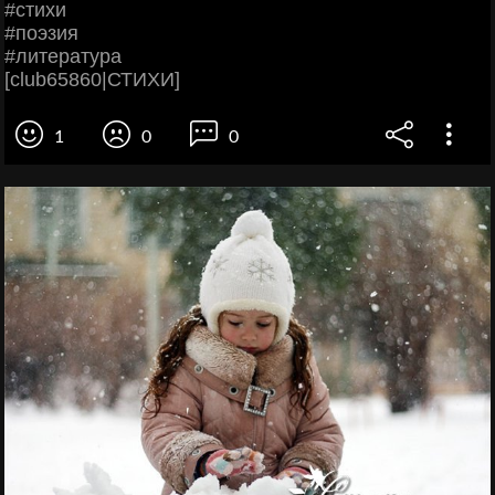
#стихи
#поэзия
#литература
[club65860|СТИХИ]
1
0
0