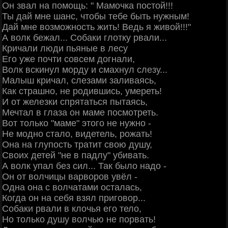
Он звал на помощь: " Мамочка постой!!!
Ты дай мне шанс, чтобы тебе быть нужным!
Дай мне возможность жить! Ведь я живой!!!"
А волк бежал... Собаки глотку рвали...
Кричали люди пьяные в лесу
Его уже почти совсем догнали,
Волк вскинул морду и смахнул слезу...
Малыш кричал, слезами заливаясь,
Как страшно, не родившись, умереть!
И от железки спрятаться пытаясь,
Мечтал в глаза он маме посмотреть.
Вот только "маме" этого не нужно -
Не модно стало, видетель, рожать!
Она на глупость тратит свою душу,
Своих детей "не в падлу" убивать.
А волк упал без сил... Так было надо -
Он от волчицы варворов увёл -
Одна она с волчатами осталась,
Когда он на себя взял приговор...
Собаки рвали в клочья его тело,
Но только душу волчью не порвать!