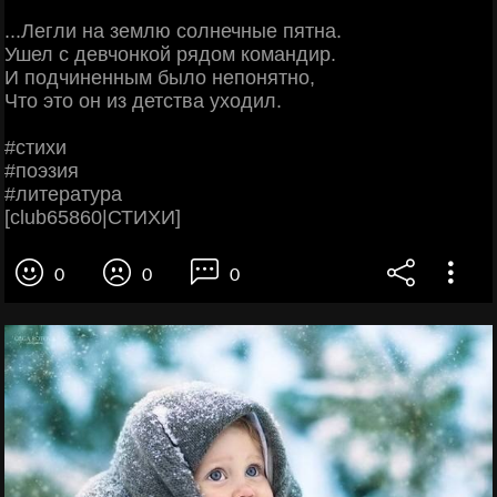
...Легли на землю солнечные пятна.
Ушел с девчонкой рядом командир.
И подчиненным было непонятно,
Что это он из детства уходил.
#стихи
#поэзия
#литература
[club65860|СТИХИ]
0
0
0