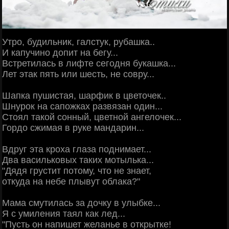
Утро, будильник, галстук, рубашка..
И капучино допит на бегу...
Встретилась в лифте сегодня букашка...
Лет этак пять или шесть, не совру...
Шапка пушистая, шарфик в цветочек..
Шнурок на сапожках развязан один...
Стоял такой сонный, цветной ангелочек...
Гордо сжимая в руке мандарин...
Вдруг эта кроха глаза поднимает...
Два васильковых таких мотылька...
"Дядя грустит потому, что не знает,
откуда на небе плывут облака?"
Мама смутилась за дочку в улыбке...
Я с умиления таял как лед...
"Пусть он напишет желанье в открытке!