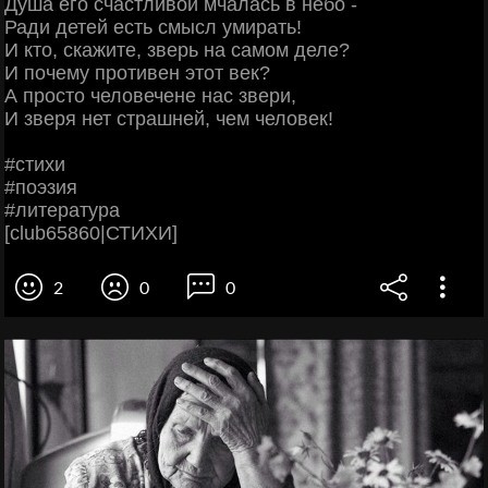
Душа его счастливой мчалась в небо -
Ради детей есть смысл умирать!
И кто, скажите, зверь на самом деле?
И почему противен этот век?
А просто человечене нас звери,
И зверя нет страшней, чем человек!
#стихи
#поэзия
#литература
[club65860|СТИХИ]
2
0
0