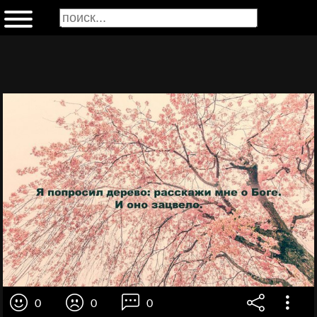
0
0
0