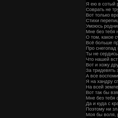
Я ею в сотый 
Соврать не тру
Вот только вр
Стихи перепиш
Умоюсь родни
Мне без тебя 
О том, какое с
Всё больше пр
Про снегопад 
Ты не сердись
Что нашей вст
Вот и хожу др
За тридевять 
А все воспомин
Я на хандру с
На всей земле
Вот так бы взя
Мне без тебя 
Да и куда с кр
Поэтому ни зл
Моя бы воля,