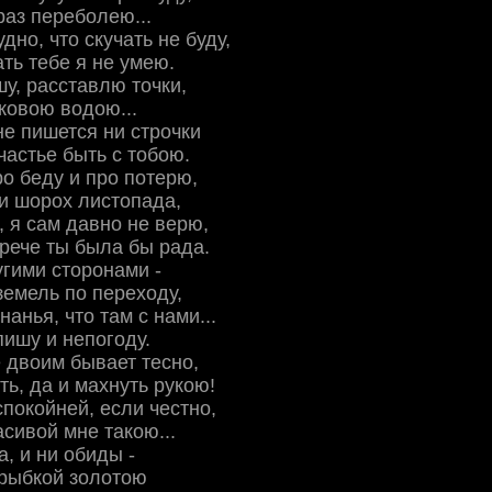
раз переболею...
дно, что скучать не буду,
ать тебе я не умею.
у, расставлю точки,
ковою водою...
не пишется ни строчки
частье быть с тобою.
о беду и про потерю,
и шорох листопада,
, я сам давно не верю,
рече ты была бы рада.
угими сторонами -
земель по переходу,
анья, что там с нами...
пишу и непогоду.
 двоим бывает тесно,
ть, да и махнуть рукою!
спокойней, если честно,
асивой мне такою...
а, и ни обиды -
 рыбкой золотою