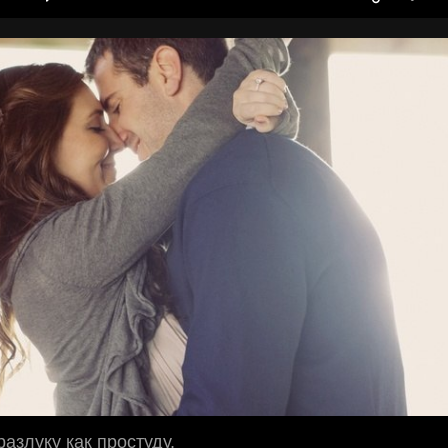
азлуку как простуду,