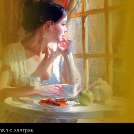
товлю завтрак,