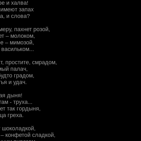
фе и халва!
 имеют запах
а, и слова?
меру, пахнет розой,
ет – молоком,
е – мимозой,
васильком...
, простите, смрадом,
мый палач,
будто градом,
ья и удач.
ая дыня!
ам - труха...
ет так гордыня,
а греха.
т шоколадкой,
– конфетой сладкой,