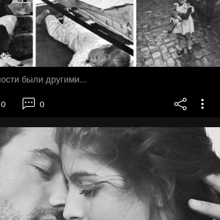
ости были другими...
0
0