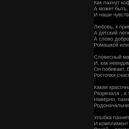
Как пахнут ко
А может быть,
И наши чувств
Любовь, к при
А детский леп
А слово добро
Ромашкой или 
Словесный мат
И, как невиди
Он побивает, 
Росточки счаст
Какая красочн
Разрезала , а т
Наверно, пахн
Родоначальниц
Улыбка пахне
И комплимент 