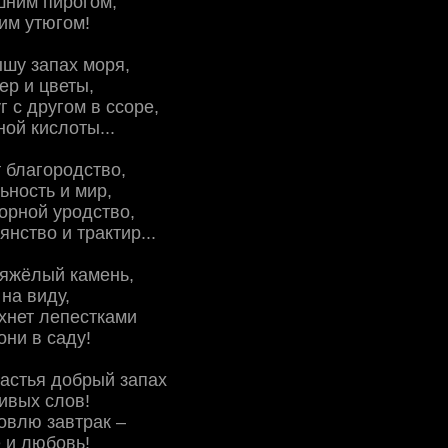
шним пирогом,
чим утюгом!
шу запах моря,
ер и цветы,
г с другом в ссоре,
ной кислоты...
 благородство,
ность и мир,
орной уродство,
нство и трактир...
тяжёлый камень,
 на виду,
хнет лепестками
ни в саду!
частья добрый запах
ивых слов!
товлю завтрак –
 и любовь!