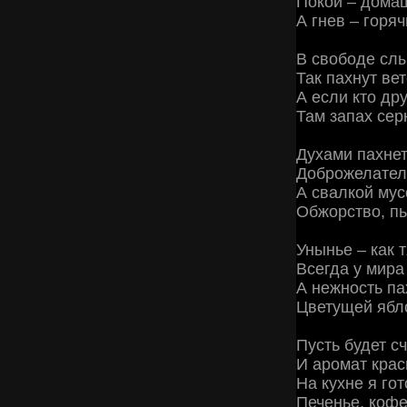
Покой – дома
А гнев – горя
В свободе слы
Так пахнут вет
А если кто дру
Там запах сер
Духами пахнет
Доброжелатель
А свалкой мус
Обжорство, пья
Унынье – как 
Всегда у мира
А нежность па
Цветущей ябло
Пусть будет с
И аромат крас
На кухне я го
Печенье, кофе