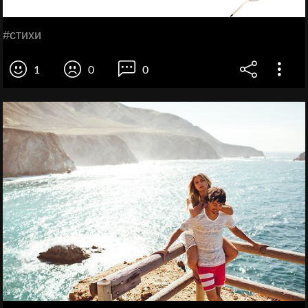
#cтихи
1
0
0