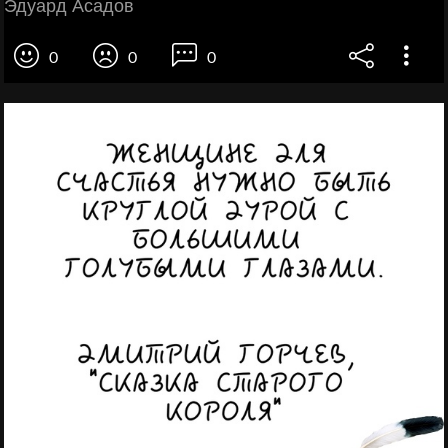
Эдуард Асадов
0
0
0