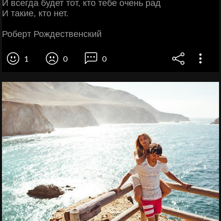
И всегда будет тот, кто тебе очень рад
И такие, кто нет.
Роберт Рождественский
1
0
0