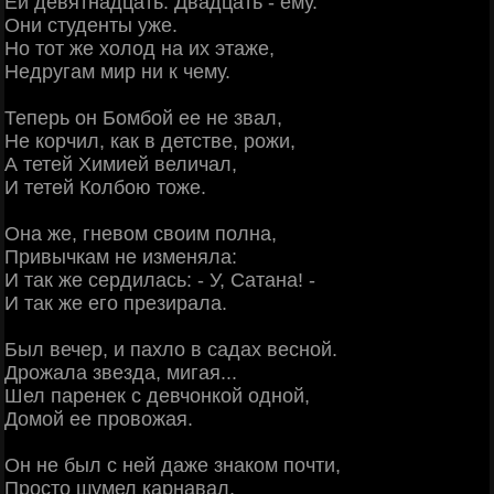
Ей девятнадцать. Двадцать - ему.
Они студенты уже.
Но тот же холод на их этаже,
Недругам мир ни к чему.
Теперь он Бомбой ее не звал,
Не корчил, как в детстве, рожи,
А тетей Химией величал,
И тетей Колбою тоже.
Она же, гневом своим полна,
Привычкам не изменяла:
И так же сердилась: - У, Сатана! -
И так же его презирала.
Был вечер, и пахло в садах весной.
Дрожала звезда, мигая...
Шел паренек с девчонкой одной,
Домой ее провожая.
Он не был с ней даже знаком почти,
Просто шумел карнавал,