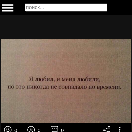
0
0
0