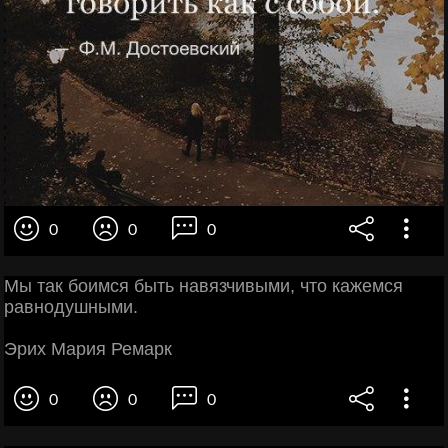
0
0
0
Мы так боимся быть навязчивыми, что кажемся
равнодушными.
Эрих Мария Ремарк
0
0
0