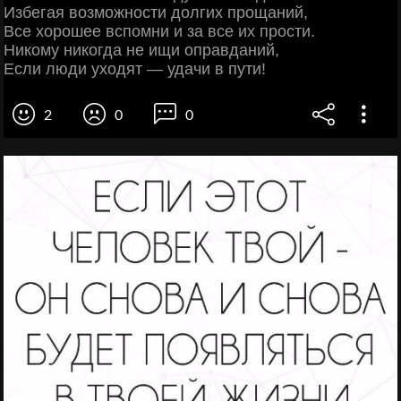
Избегая возможности долгих прощаний,
Все хорошее вспомни и за все их прости.
Никому никогда не ищи оправданий,
Если люди уходят — удачи в пути!
2
0
0