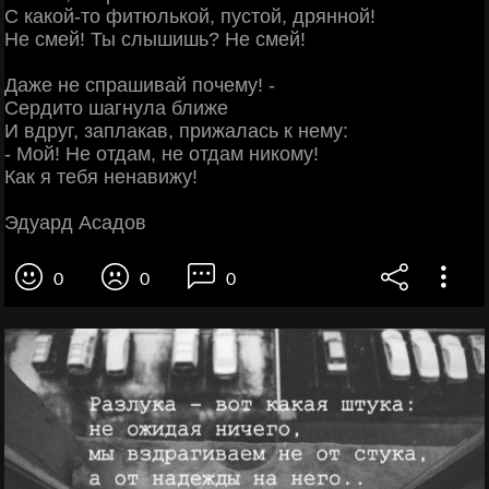
С какой-то фитюлькой, пустой, дрянной!
Не смей! Ты слышишь? Не смей!
Даже не спрашивай почему! -
Сердито шагнула ближе
И вдруг, заплакав, прижалась к нему:
- Мой! Не отдам, не отдам никому!
Как я тебя ненавижу!
Эдуард Асадов
0
0
0