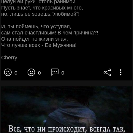
целуй ей руки..столь ранимой.
Пусть знает, что красивых много,
но, лишь ее зовешь:"любимой"!
И, ты поймешь, что уступая,
сам стал счастливым! В чем причина?!
Она пойдет по жизни зная:
Что лучше всех - Ее Мужчина!
Cherry
0
0
0