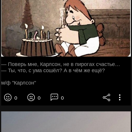
— Поверь мне, Карлсон, не в пирогах счастье…
— Ты, что, с ума сошёл? А в чём же ещё?
м/ф "Карлсон"
0
0
0