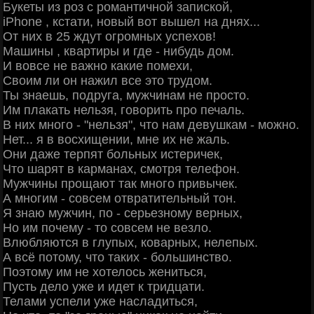
Букеты из роз с романтичной запиской,
iPhone , кстати, новый вот вышел на днях...
От них в 25 ждут огромных успехов!
Машины , квартиры и где - нибудь дом.
И вовсе не важно какие помехи,
Cвоим ли он нажил все это трудом.
Ты знаешь, подруга, мужчинам не просто.
Им плакать нельзя, говорить про печаль.
В них много - "нельзя", что нам девушкам - можно.
Нет... я в восхищении, мне их не жаль.
Они даже терпят больных истеричек,
Что шарят в карманах, смотря телефон.
Мужчины прощают так много привычек.
А многим - совсем отвратительный тон.
Я знаю мужчин, по - серьезному верных,
Но им почему - то совсем не везло.
Влюбляются в глупых, коварных, нелепых.
А всё потому, что таких - большинство.
Поэтому им не хотелось жениться,
Пусть дело уже и идет к тридцати.
Телами успели уже насладиться,