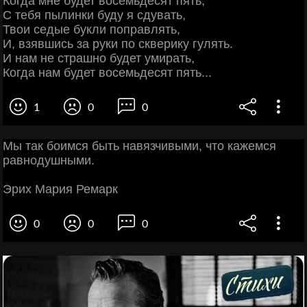
Когда мне будет восемьдесят пять,
С тебя пылинки буду я сдувать,
Твои седые букли поправлять,
И, взявшись за руки по скверику гулять.
И нам не страшно будет умирать,
Когда нам будет восемьдесят пять...
1
0
0
Мы так боимся быть навязчивыми, что кажемся
равнодушными.
Эрих Мария Ремарк
0
0
0