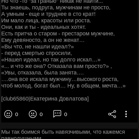
Но что -то "за гранью" никак не найти...
Ты знаешь, подруга, мужчинам не просто,
А умным - еще и труднее в сто крат!
Им мало лица, красоты или роста.
Они, как и ты - идеальных хотят.
Есть притча о старом - престаром мужчине,
Ему девяносто, а он не женат…
«Вы что, не нашли идеал?»
- перед смертью спросили,
«Нашел идеал, но так долго искал…»
«... и что же она? Отказала вам просто?» ,
«Увы, отказала, была занята….
….она все искала мужчину…высокого роста,
чтоб молод, богат был… Ну, в общем, мечта…»
[club65860|Екатерина Довлатова]
0
0
0
Мы так боимся быть навязчивыми, что кажемся
равнодушными.