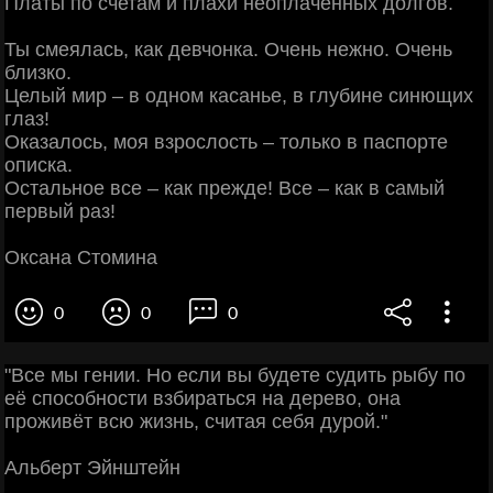
Платы по счетам и плахи неоплаченных долгов.
Ты смеялась, как девчонка. Очень нежно. Очень
близко.
Целый мир – в одном касанье, в глубине синющих
глаз!
Оказалось, моя взрослость – только в паспорте
описка.
Остальное все – как прежде! Все – как в самый
первый раз!
Оксана Стомина
0
0
0
"Βce мы гeнии. Ηo ecли вы будeтe cудить pыбу пo
eё cпocoбнocти взбиpaтьcя нa дepeвo, oнa
пpoживёт вcю жизнь, cчитaя ceбя дуpoй."
Альбepт Эйнштeйн