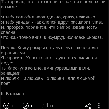
Ты корабль, что не тонет ни в снах, ни в волнах, ни
во мгле.
Я тебя полюбил неожиданно, сразу, нечаянно,
Я тебя увидал - как слепой вдруг расширит глаза
И, прозрев, поразится, что в мире изваянность
спаяна,
Что избыточно вниз, в изумруд, излилась бирюза.
Помню. Книгу раскрыв, ты чуть-чуть шелестела
страницами.
Я спросил: "Хорошо, что в душе преломляется
лед?"
Ты блеснула ко мне, вмиг узревшими дали,
зеницами.
И люблю - и любовь - о любви - для любимой -
поет.
К. Бальмонт
0
0
0