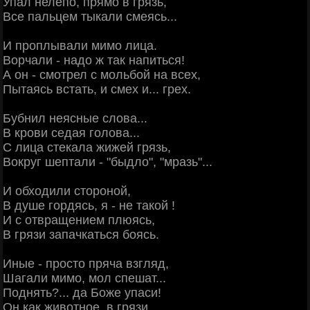
Упал нелепо, прямо в грязь,
Все пальцем тыкали смеясь...
И проплывали мимо лица.
Ворчали - надо ж так напиться!
А он - смотрел с мольбой на всех,
Пытаясь встать, и смех и... грех.
Бубнил неясные слова...
В крови седая голова...
C лица стекала жижей грязь,
Вокруг шептали - "быдло", "мразь"...
И обходили стороной,
В душе гордясь, я - не такой !
И с отвращением плюясь,
В грязи запачкаться боясь.
Иные - просто пряча взгляд,
Шагали мимо, мол спешат...
Поднять?... да Боже упаси!
Он как животное, в грязи.