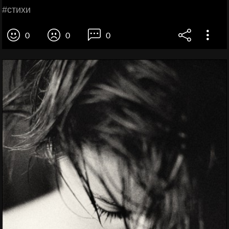
#cтихи
0
0
0