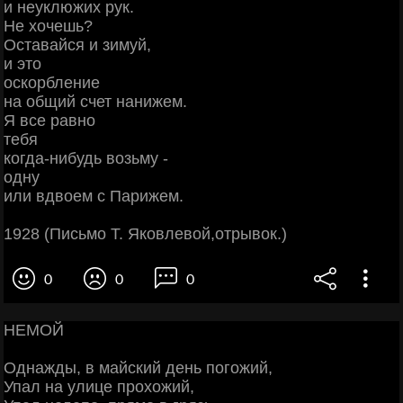
и неуклюжих рук.
Не хочешь?
Оставайся и зимуй,
и это
оскорбление
на общий счет нанижем.
Я все равно
тебя
когда-нибудь возьму -
одну
или вдвоем с Парижем.
1928 (Письмо Т. Яковлевой,отрывок.)
0
0
0
НЕМОЙ
Однажды, в майский день погожий,
Упал на улице прохожий,