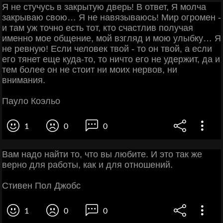
Я не стучусь в закрытую дверь! В ответ, Я молча
закрываю свою… Я не навязываюсь! Мир огромен -
и там уж точно есть тот, кто счастлив получая
именно мое общение, мой взгляд и мою улыбку… Я
не ревную! Если человек твой - то он твой, а если
его тянет еще куда-то, то ничто его не удержит, да и
тем более он не стоит ни моих нервов, ни
внимания.
Пауло Коэльо
1
0
0
Вам надо найти то, что вы любите. И это так же
верно для работы, как и для отношений.
Стивен Пол Джобс
1
0
0