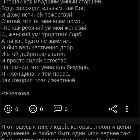
Прощай как младшим умный старший.
Будь снисходительным, как Бог,
И даже истиной пожертвуй:
Считай, что ты мне всем помог,
Что как ребячий ум мой женский.
О, женский ум! Уродство! Горб!
А ты как будто не заметил.
И был величественно добр
И этой добротою светел.
И просто силой естества
Напомнил, что умна иль бездарь.
Я - женщина, и тем права,
Как говорил поэт известный...
Р.Казакова
0
0
0
Я отношусь к типу людей, которые любят и ценят
уединение. Я люблю быть один. Или вернее так:
быть одному мне совсем не трудно. И если я