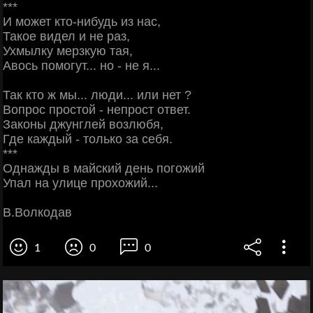
***
И может кто-нибудь из нас,
Такое видел и не раз,
Ухмылку мерзкую тая,
Авось помогут... но - не я...
Так кто ж мы... люди... или нет ?
Вопрос простой - непрост ответ.
Законы джунглей возлюбя,
Где каждый - только за себя.
***
Однажды в майский день погожий
Упал на улице прохожий...
В.Волкодав
1
0
0