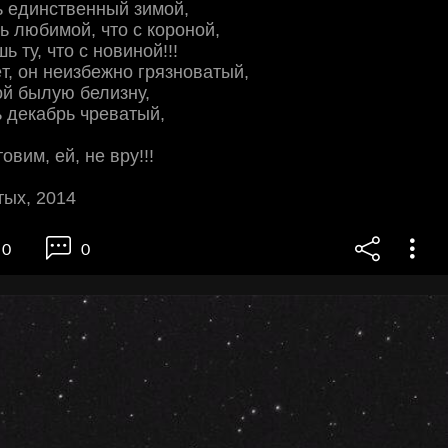
ь единственный зимой,
ь любимой, что с короной,
ь ту, что с новиной!!!
т, он неизбежно грязноватый,
й былую белизну,
 декабрь чреватый,
овим, ей, не вру!!!
тых, 2014
0
0