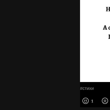
#стихи
1