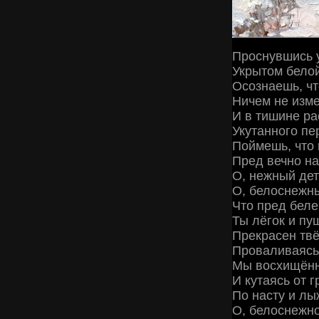
Проснувшись 
Укрытом бело
Осознаешь, чт
Ничем не изм
И в тишине ра
Укутанного пе
Поймешь, что 
Пред вечно н
О, нежный дет
О, белоснежн
Что пред беле
Ты лёгок и пу
Прекрасен твё
Проваливаясь
Мы восхищённ
И кутаясь от 
По насту и лы
О, белоснежно