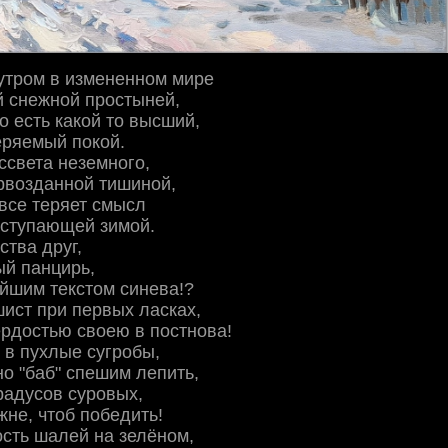
утром в измененном мире
й снежной простыней,
о есть какой то высший,
еряемый покой.
ссвета неземного,
рвозданной тишиной,
все теряет смысл
аступающей зимой.
ства друг,
ый панцирь,
йшим текстом синева!?
шист при первых ласках,
рдостью своею в постнова!
 в пухлые сугробы,
о "баб" спешим лепить,
градусов суровых,
жне, чтоб победить!
сть шалей на зелёном,