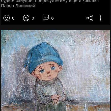
будьте занудой, пририсуйте ему ещё и крылья!
Павел Линицкий
0
0
0