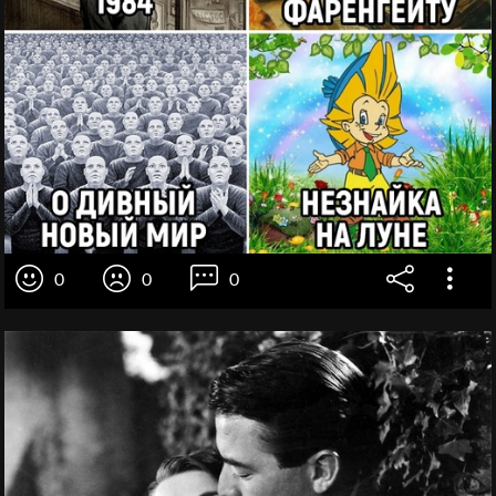
0
0
0