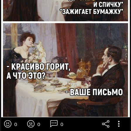
0
0
0