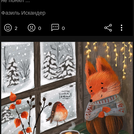
не понял ...
Фазиль Искандер
2
0
0