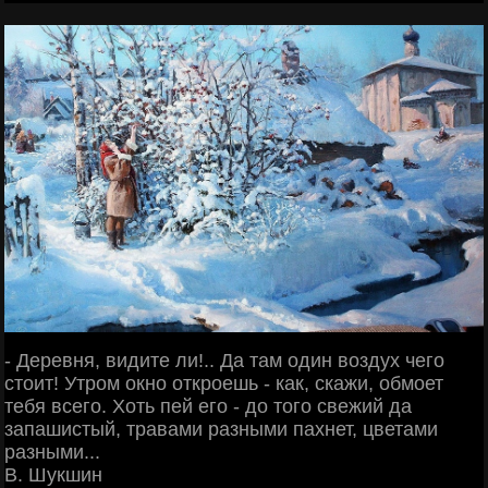
- Деревня, видите ли!.. Да там один воздух чего
стоит! Утром окно откроешь - как, скажи, обмоет
тебя всего. Хоть пей его - до того свежий да
запашистый, травами разными пахнет, цветами
разными...
В. Шукшин