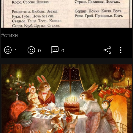
#стихи
1
0
0