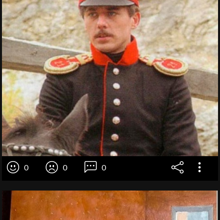
0
0
0