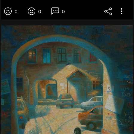
0
0
0