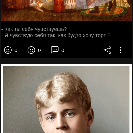
- Как ты сeбя чyвствуешь?
- Я чувствую сeбя так, как будто хочу торт ?
0
0
0