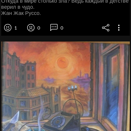
Откуда в мире столько зла? Ведь каждый в детстве
верил в чудо.
Жан Жак Руссо.
1
0
0