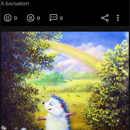
К.Бальмонт
0
0
0