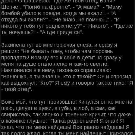
дело? Опрашиваю: "Где же твой отец, Ваня?"
Шепчет: "Погиб на фронте". - "А мама?" - "Маму
бомбой убило в поезде, когда мы ехали". - "А
откуда вы ехали?" - "Не знаю, не помню..." - "И
никого у тебя тут родных нету?" - "Никого". - "Где же
ты ночуешь?" - "А где придется".
Закипела тут во мне горючая слеза, и сразу я
решил: "Не бывать тому, чтобы нам порознь
пропадать! Возьму его к себе в дети". И сразу у
меня на душе стало легко и как-то светло.
Наклонился я к нему, тихонько спрашиваю:
"Ванюшка, а ты знаешь, кто я такой?" Он и спросил,
как выдохнул: "Кто?" Я ему и говорю так же тихо: "Я
- твой отец".
Боже мой, что тут произошло! Кинулся он ко мне на
шею, целует в щеки, в губы, в лоб, а сам, как
свиристель, так звонко и тоненько кричит, что даже
в кабинке глушно: "Папка родненький! Я знал! Я
знал, что ты меня найдешь! Все равно найдешь! Я
так долго ждал, когда ты меня найдешь!" Прижался