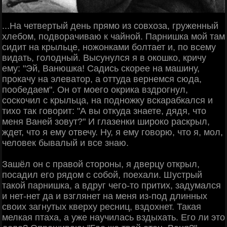
...На четвертый день прямо из совхоза, груженный
хлебом, подворачиваю к чайной. Парнишка мой там
сидит на крыльце, ножонками болтает и, по всему
видать, голодный. Высунулся я в окошко, кричу
ему: "Эй, Ванюшка! Садись скорее на машину,
прокачу на элеватор, а оттуда вернемся сюда,
пообедаем". Он от моего окрика вздрогнул,
соскочил с крыльца, на подножку вскарабкался и
тихо так говорит: "А вы откуда знаете, дядя, что
меня Ваней зовут?" И глазенки широко раскрыл,
ждет, что я ему отвечу. Ну, я ему говорю, что я, мол,
человек бывалый и все знаю.
Зашёл он с правой стороны, я дверцу открыл,
посадил его рядом с собой, поехали. Шустрый
такой парнишка, а вдруг чего-то притих, задумался
и нет-нет да и взглянет на меня из-под длинных
своих загнутых кверху ресниц, вздохнет. Такая
мелкая птаха, а уже научилась вздыхать. Его ли это