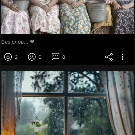
Без слов... ❤
3
0
0