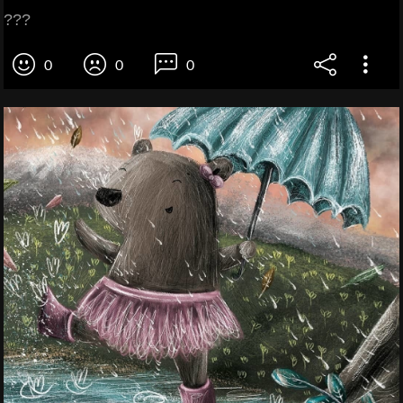
???
0
0
0