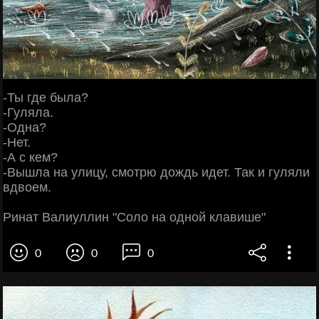
-Ты где была?
-Гуляла.
-Одна?
-Нет.
-А с кем?
-Вышла на улицу, смотрю дождь идет. Так и гуляли
вдвоем.
Ринат Валиуллин "Соло на одной клавише"
0
0
0