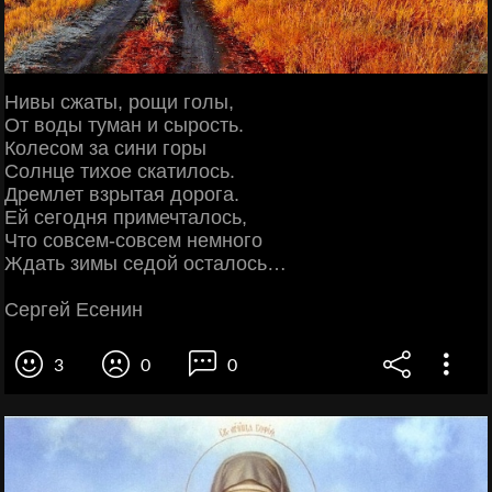
Нивы сжаты, рощи голы,
От воды туман и сырость.
Колесом за сини горы
Солнце тихое скатилось.
Дремлет взрытая дорога.
Ей сегодня примечталось,
Что совсем-совсем немного
Ждать зимы седой осталось…
Сергей Есенин
3
0
0