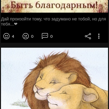
Дай произойти тому, что задумано не тобой, но для
тебя...❤
4
0
0