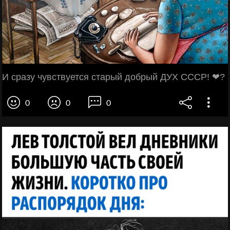
И сразу чувствуется старый добрый ДУХ СССР! ❤?
0
0
0