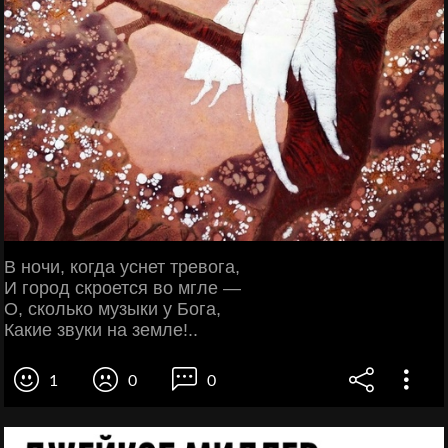
В ночи, когда уснет тревога,
И город скроется во мгле —
О, сколько музыки у Бога,
Какие звуки на земле!..
1
0
0