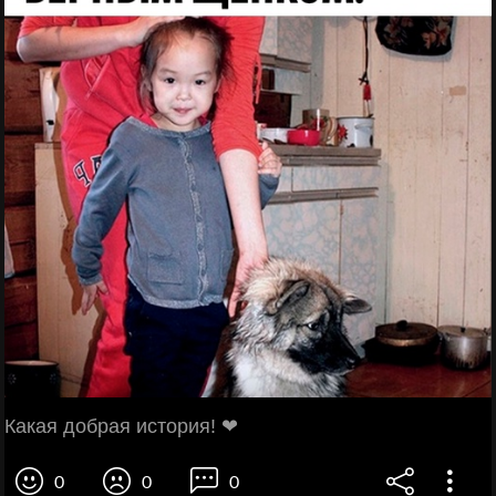
Какая добрая история! ❤
0
0
0