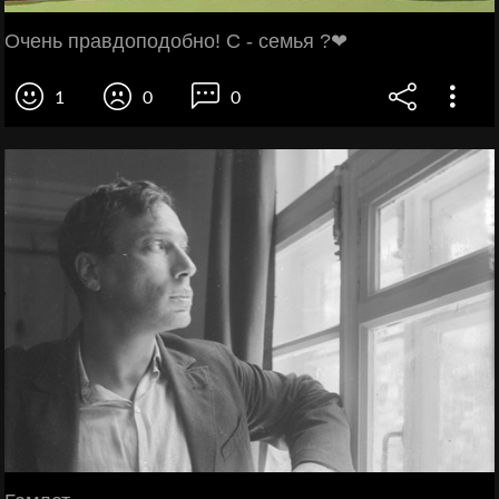
Очень правдоподобно! С - семья ?❤
1
0
0