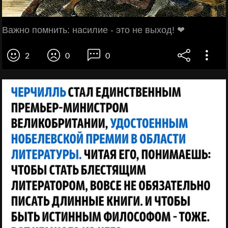
Важно помнить: насилие - это не выход! ❤
2
0
0