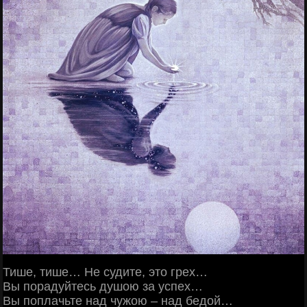
Тише, тише… Не судите, это грех…
Вы порадуйтесь душою за успех…
Вы поплачьте над чужою – над бедой…