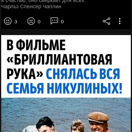
К счастью, оно сверкает для всех.
Чарльз Спенсер Чаплин
3
0
0