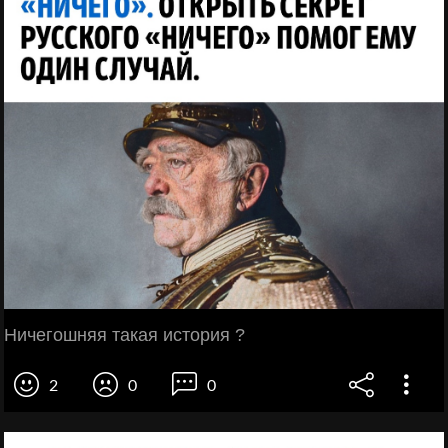
Ничегошняя такая история ?
2
0
0