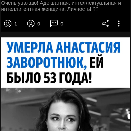
Очень уважаю! Адекватная, интеллектуальная и
интеллигентная женщина. Личность! ??
1
0
0