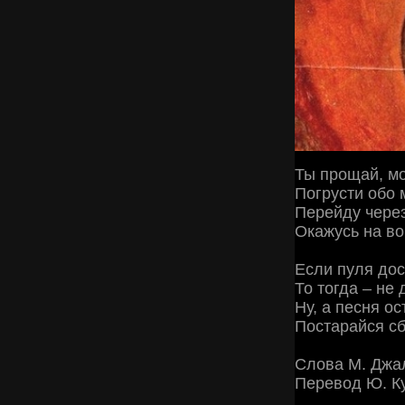
Ты прощай, мо
Погрусти обо 
Перейду чере
Окажусь на во
Если пуля дос
То тогда – не 
Ну, а песня о
Постарайся с
Слова М. Джа
Перевод Ю. К