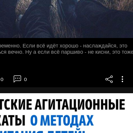
ременно. Если всё идёт хорошо - наслаждайся, это
ся вечно. Ну а если всё паршиво - не кисни, это тож
0
0