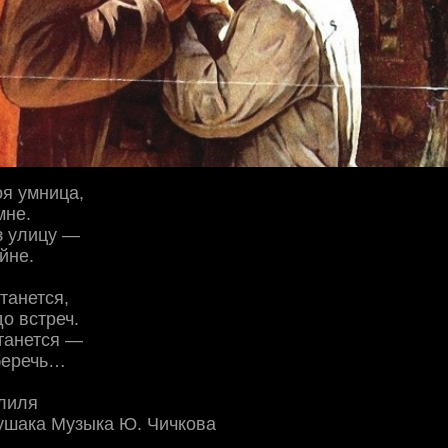
я умница,
мне.
з улицу —
йне.
танется,
до встреч.
станется —
беречь…
лиля
ушака Музыка Ю. Чичкова