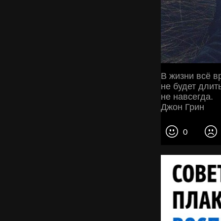
В жизни всё в
не будет длить
не навсегда.
Джон Грин
0