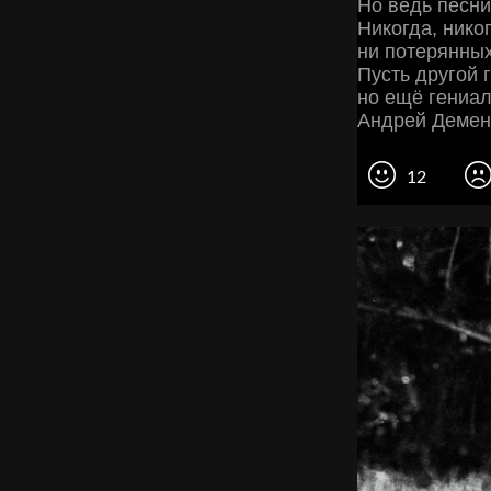
Но ведь песни
Никогда, никог
ни потерянных
Пусть другой 
но ещё гениа
Андрей Демен
12