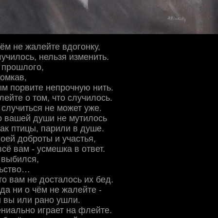
чём не жалейте вдогонку,
лучилось, нельзя изменить.
з прошлого,
комкав,
м порвите непрочную нить.
лейте о том, что случилось.
 случиться не может уже.
о вашей души не мутилось
ак птицы, парили в душе.
оей доброты и участья,
сё вам - усмешка в ответ.
и выбился,
льство…
то вам не досталось их бед.
да ни о чём не жалейте -
 вы или рано ушли.
гениально играет на флейте.