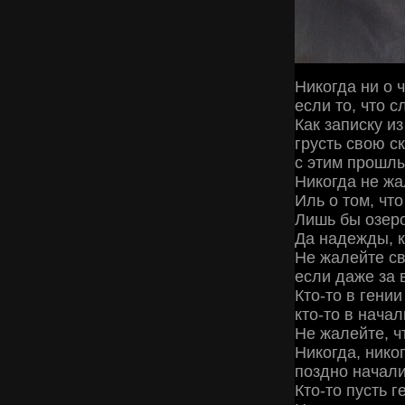
Никогда ни о 
если то, что с
Как записку и
грусть свою с
с этим прошлы
Никогда не жа
Иль о том, что
Лишь бы озер
Да надежды, к
Не жалейте св
если даже за в
Кто-то в гени
кто-то в нача
Не жалейте, ч
Никогда, никог
поздно начали
Кто-то пусть 