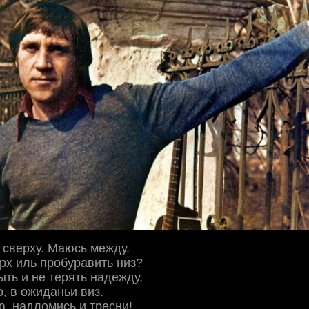
и сверху. Маюсь между.
рх иль пробуравить низ?
ыть и не терять надежду,
о, в ожиданьи виз.
, надломись и тресни!