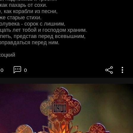
 как пахарь от сохи.
, как корабли из песни,
же старые стихи.
лувека - сорок с лишним,
цать лет тобой и господом храним.
спеть, представ перед всевышним,
оправдаться перед ним.
соцкий
0
0