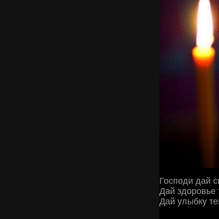
Господи дай си
Дай здоровье т
Дай улыбку тем