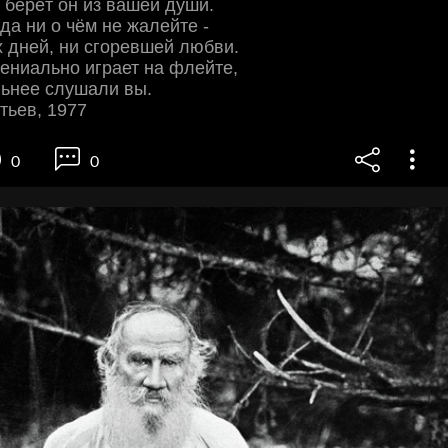
 берёт он из вашей души.
да ни о чём не жалейте -
 дней, ни сгоревшей любви.
гениально играет на флейте,
льнее слушали вы.
тьев, 1977
0
0