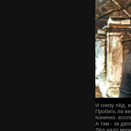
И снизу лёд, 
Пробить ли ве
Конечно, вспл
А там - за дел
Лёд надо мною