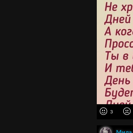
3
Мила