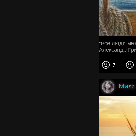
"Все люди меч
Александр Гр
7
Мила