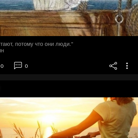
тают, потому что они люди."
ин
0
0