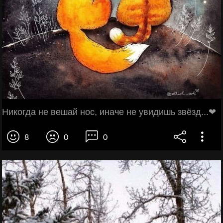
Никогда не вешай нос, иначе не увидишь звёзд...❤
8
0
0