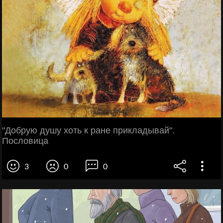
"Добрую душу хоть к ране прикладывай".
Пословица
3
0
0