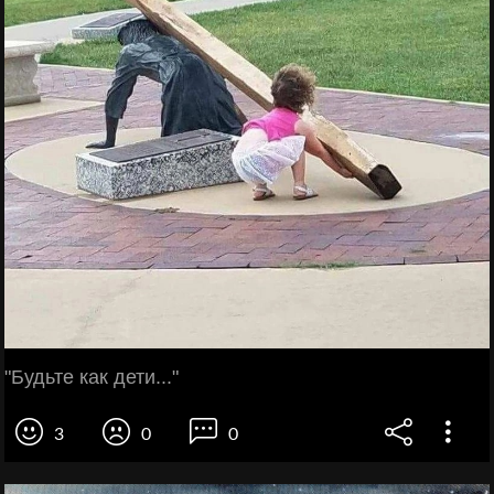
"Будьте как дети..."
3
0
0