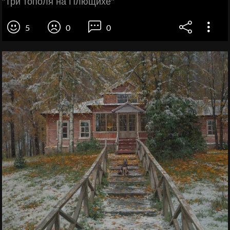
"Три тополя на Плющихе"
5
0
0