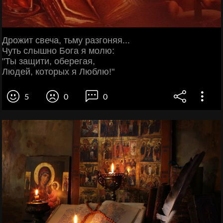
Дрожит свеча, тьму разгоняя...
Чуть слышно Бога я молю:
"Ты защити, оберегая,
Людей, которых я Люблю!"
5
0
0