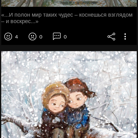
«...И полон мир таких чудес – коснешься взглядом
– и воскрес...»
4
0
0