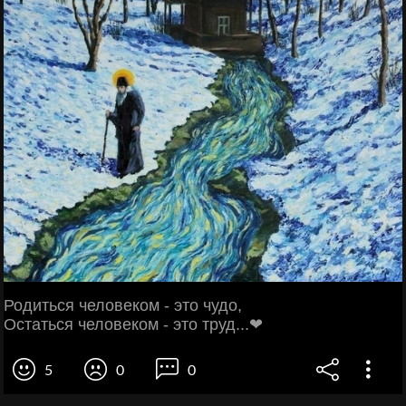
Родиться человеком - это чудо,
Остаться человеком - это труд...❤
5
0
0