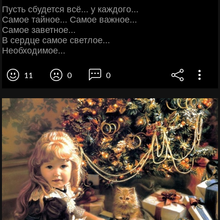
Пусть сбудется всё... у каждого...
Самoe тайное... Самoe важное...
Самoe заветнoe...
В сердце самoe светлое...
Необходимoe...
11
0
0