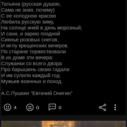
Татьяна (русская душою,
Сама не зная, почему)
С ее холодною красою
Любила русскую зиму,
На солнце иней в день морозный,
И сани, и зарею поздной
Сиянье розовых снегов,
И мглу крещенских вечеров.
По старине торжествовали
В их доме эти вечера:
Служанки со всего двора
Про барышень своих гадали
И им сулили каждый год
Мужьев военных и поход.
А.С.Пушкин "Евгений Онегин"
4
0
0