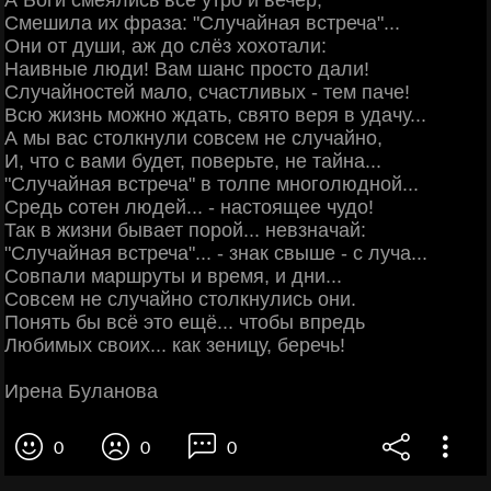
А Боги смеялись все утро и вечер,
Смешила их фраза: "Случайная встреча"...
Они от души, аж до слёз хохотали:
Наивные люди! Вам шанс просто дали!
Случайностей мало, счастливых - тем паче!
Всю жизнь можно ждать, свято веря в удачу...
А мы вас столкнули совсем не случайно,
И, что с вами будет, поверьте, не тайна...
"Случайная встреча" в толпе многолюдной...
Средь сотен людей... - настоящее чудо!
Так в жизни бывает порой... невзначай:
"Случайная встреча"... - знак свыше - с луча...
Совпали маршруты и время, и дни...
Совсем не случайно столкнулись они.
Понять бы всё это ещё... чтобы впредь
Любимых своих... как зеницу, беречь!
Ирена Буланова
0
0
0