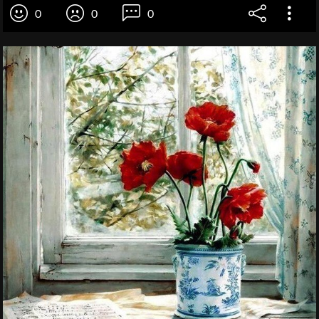
0
0
0