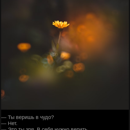
— Ты веришь в чудо?
— Нет.
— Это ты зря. В себя нужно верить.