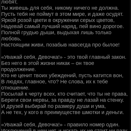
любят,
Ты живешь для себя, никому ничего не должна.
Пусть тебя не поймут в этом мире, и даже осудят.
Яркой розой цвети в окружении серых цветов,
Надевай самый лучший наряд, пей вино дорогое.
Полной грудью дыши, выдыхая лишь только
любовь,
Настоящим живи, позабыв навсегда про былое!
«Уважай себя, Девочка!» - это твой главный закон.
Без него в этой жизни никак – он твое
продолжение.
Кто не ценит твоих убеждений, пусть катится вон,
В людях, главное, что? Не слова, их к тебе
отношение.
Посылай к черту всех, кто считает, что ты не права,
Береги свои нервы, за правду не лазай на стенку.
И друзей выбирай по размеру души и ума,
А не тех, у кого в преимуществе шмотки и деньги.
«Уважай себя, Девочка!» - правило номер один.
Исключений в нем нет, и искать их не стоит ни разу.