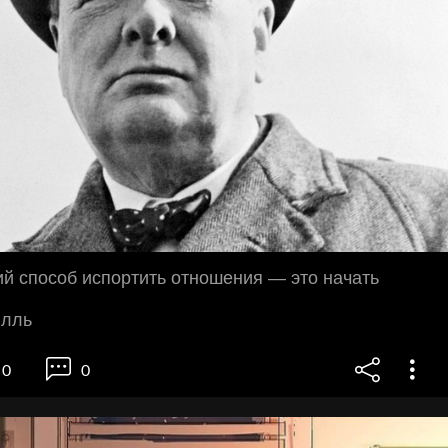
й способ испортить отношения — это начать
илль
0
0