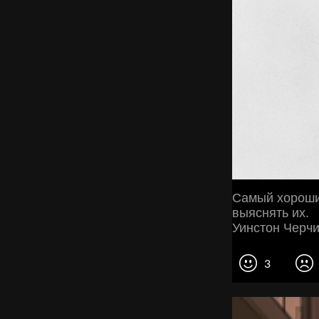
Самый хороши
выяснять их.
Уинстон Черч
3