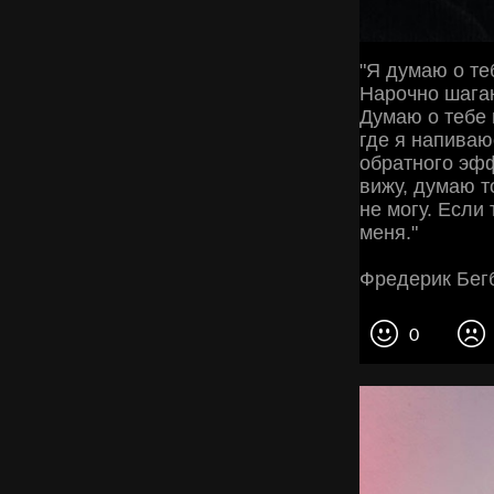
"Я думаю о те
Нарочно шага
Думаю о тебе 
где я напиваю
обратного эфф
вижу, думаю т
не могу. Если
меня."
Фредерик Бегб
0