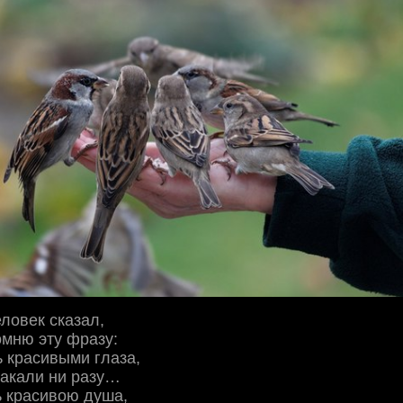
ловек сказал,
омню эту фразу:
ь красивыми глаза,
лакали ни разу…
ь красивою душа,