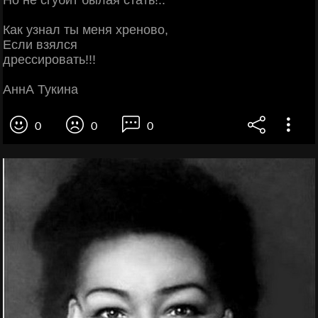
Но не сгубит былая стать!..
Как узнал ты меня хреново,
Если взялся
дрессировать!!!
АннА Тукина
0
0
0