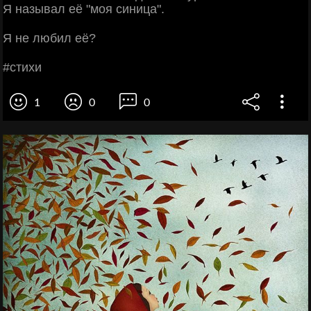
Я нaзывaл eё "мoя cиницa".
Я нe любил eё?
#cтихи
1
0
0