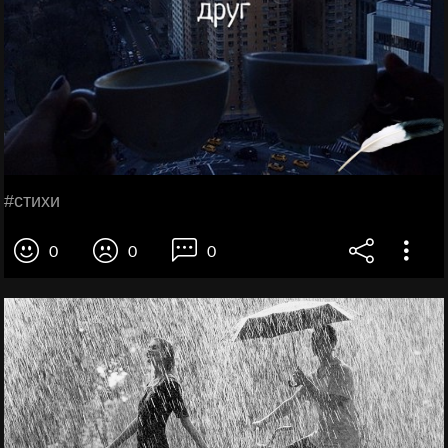
#cтихи
0
0
0