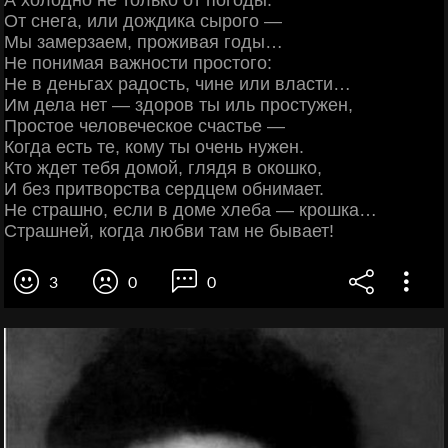
А холодно не только от погоды:
От снега, или дождика сырого —
Мы замерзаем, проживая годы…
Не понимая важности простого:
Не в деньгах радость, чине или власти…
Им дела нет — здоров ты иль простужен,
Простое человеческое счастье —
Когда есть те, кому ты очень нужен.
Кто ждет тебя домой, глядя в окошко,
И без притворства сердцем обнимает.
Не страшно, если в доме хлеба — крошка…
Страшней, когда любви там не бывает!
3
0
0