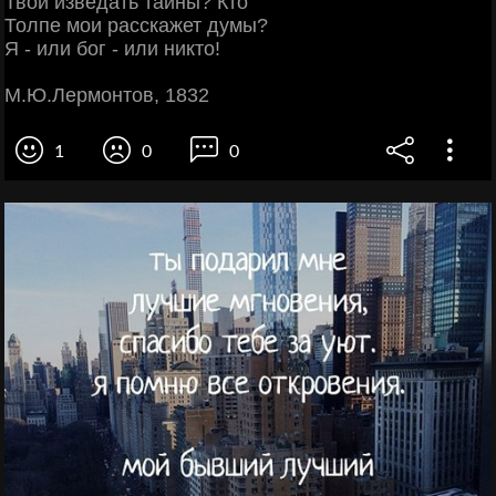
Твои изведать тайны? Кто
Толпе мои расскажет думы?
Я - или бог - или никто!
М.Ю.Лермонтов, 1832
1
0
0