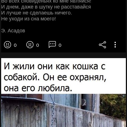
Во всех сновиденьях ко мне являйся!
И днем, даже в шутку не расставайся
И лучше не сделаешь ничего.
Не уходи из сна моего!
Э. Асадов
0
0
0