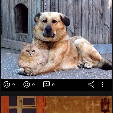
0
0
0