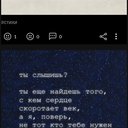
#стихи
1
0
0