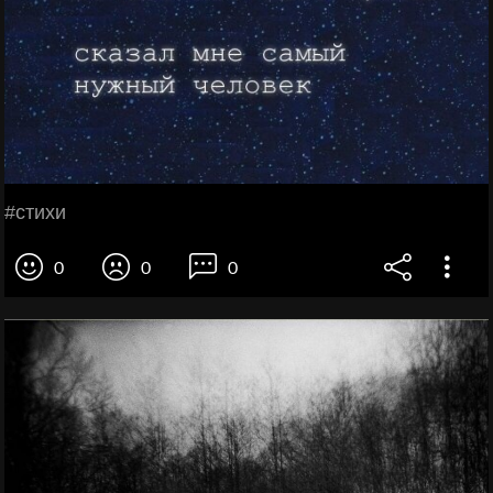
#стихи
0
0
0