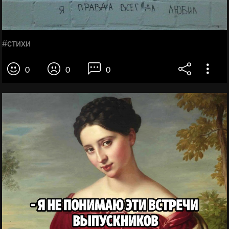
#стихи
0
0
0