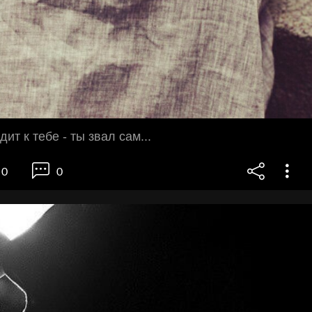
дит к тебе - ты звал сам...
0
0