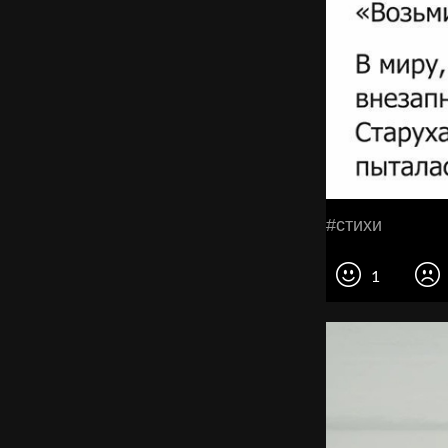
#cтихи
1