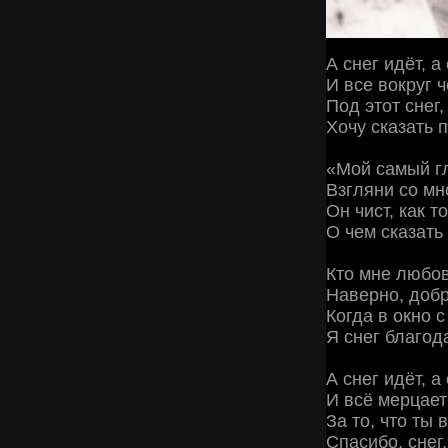
А снег идёт, а 
И все вокруг ч
Под этот снег,
Хочу сказать п
«Мой самый г
Взгляни со мно
Он чист, как т
О чем сказать 
Кто мне любо
Наверно, доб
Когда в окно 
Я снег благод
А снег идёт, а 
И всё мерцает
За то, что ты 
Спасибо, снег,