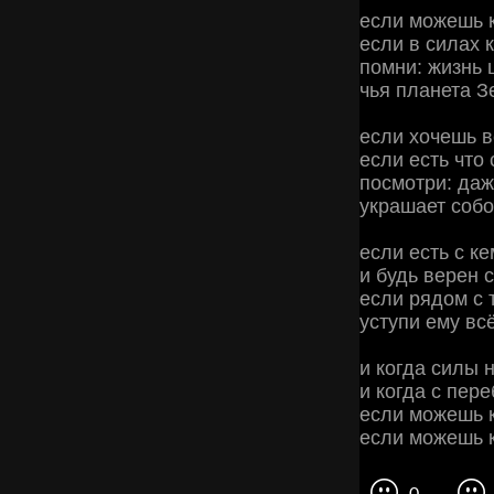
если можешь ко
если в силах к
помни: жизнь 
чья планета З
если хочешь в
если есть что 
посмотри: даж
украшает собо
если есть с ке
и будь верен с
если рядом с 
уступи ему вс
и когда силы 
и когда с пере
если можешь ко
если можешь ко