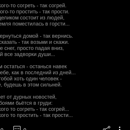
го-то согреть - так согрей.
ого-то простить - так прости.
целиком состоит из людей,
емля поместилась в горсти...
ернуться домой - так вернись.
сказать - так возьми и скажи.
е снег, просто падая вниз,
й все задворки души...
м остаться - останься навек
ебе, как в последний из дней...
тобой хоть один человек -
ё, будешь в этом сильней.
нет от дурных новостей,
боями бьётся в груди:
го то согреть - так согрей...
го то простить - так прости...