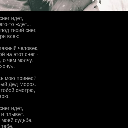
снег идёт,
его-то ждёт...
 под тихий снег,
ри всех:
лавный человек,
й на этот снег -
о, о чем молчу,
хочу».
вь мою принёс?
рый Дед Мороз.
с тобой смотрю,
арю.
снег идёт,
 и плывёт.
в моей судьбе,
 тебе.