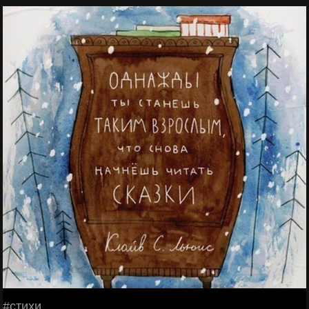
#стихи