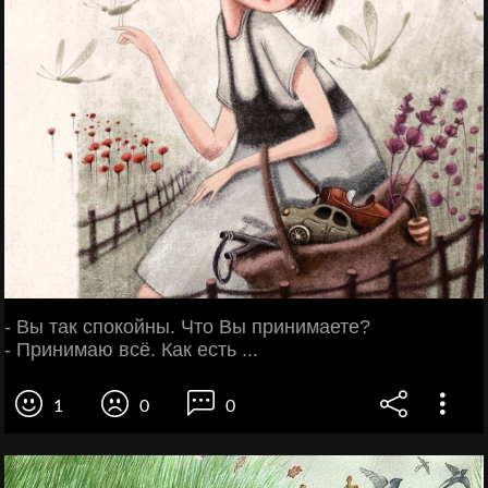
- Вы так спокойны. Что Вы принимаете?
- Принимаю всё. Как есть ...
1
0
0