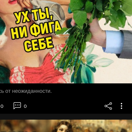
ь от неожиданности.
0
0