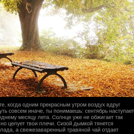
сте, когда одним прекрасным утром воздух вдруг
уть совсем иначе, ты понимаешь: сентябрь наступает
еднему месяцу лета. Солнце уже не обжигает так
вно целует твои плечи. Сизой дымкой тянется
лада, а свежезаваренный травяной чай отдает