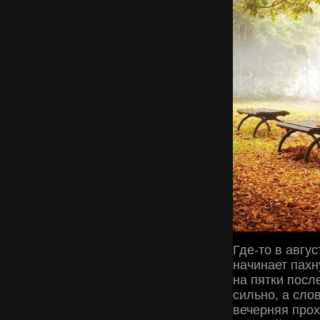
Где-то в авгу
начинает пахн
на пятки посл
сильно, а сло
вечерняя прох