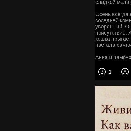
сладкой мела
Осень всегда 
соседней комн
уверенный. О
присутствие. 
кошка прыгает 
настала сама
Анна Штамбург
2