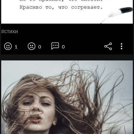
#стихи
1
0
0