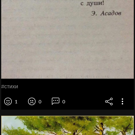
#стихи
1
0
0