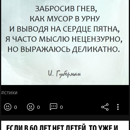
#стихи
0
0
0