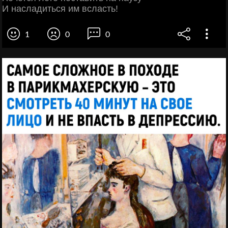
И насладиться им всласть!
1
0
0