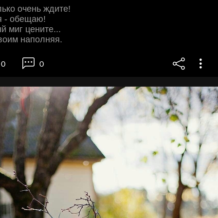
лько очень ждите!
я - обещаю!
й миг цените...
воим наполняя.
0
0