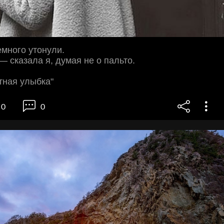
много утонули.
— сказала я, думая не о пальто.
тная улыбка"
0
0