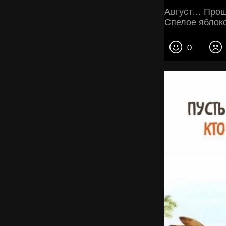
Август… Проща
Спелое яблоко 
0