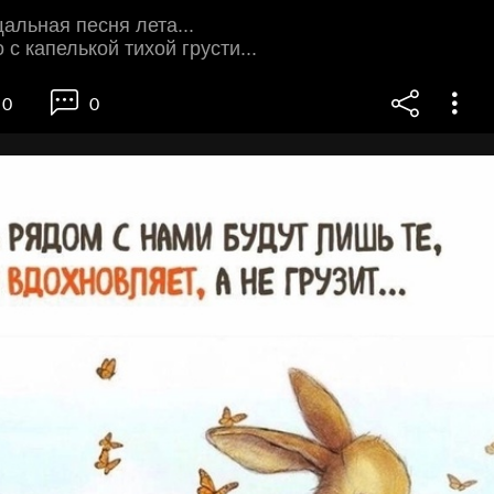
льная песня лета...
с капелькой тихой грусти...
0
0