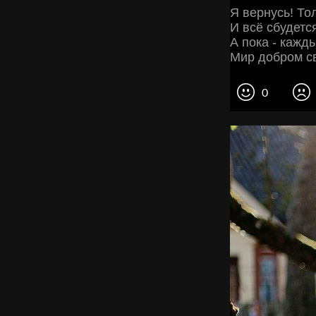
Я вернусь! То
И всё сбудетс
А пока - кажды
Мир добром с
0