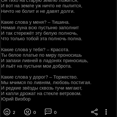
Он тихо на старую землю ложится,
И вот на земле уж ничто не пылится,
Ничто не болит и не давят долги.
Какие слова у меня? – Тишина.
Немая луна всю пустыню заполнит
И так стережёт эту белую полночь,
Что только тобой эта полночь полна.
Какие слова у тебя? – Красота.
Ты белое платье по миру проносишь
И запахи ливней в ладонях приносишь,
И льёт на пустыни мои доброта.
Какие слова у дорог? – Торжество.
Мы мчимся по ливням, любовь постигая.
И редкие звёзды сквозь тучи мигают,
И капли дрожат на стекле ветровом.
Юрий Визбор
2
0
0