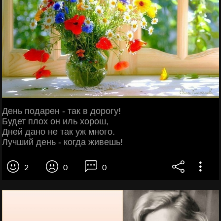
День подарен - так в дорогу!
Будет плох он иль хорош,
Дней дано не так уж много.
Лучший день - когда живешь!
2
0
0