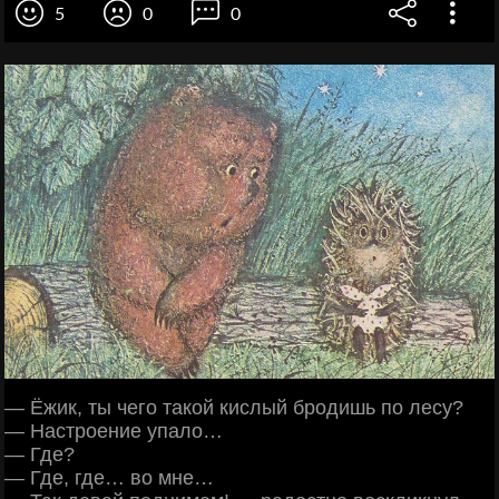
5
0
0
— Ёжик, ты чего такой кислый бродишь по лесу?
— Настроение упало…
— Где?
— Где, где… во мне…