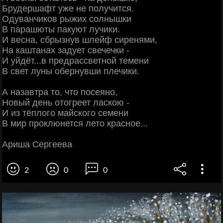
Брудершафт уже не получится.
Одуванчиков рыжих солнышки
В парашюты пакуют лучики.
И весна, сбрызнув шлейф сиренями,
На каштанах задует свечечки -
И уйдёт...в предрассветной темени
В свет луны обернувши плечики.
А назавтра то, что посеяно,
Новый день отогреет ласкою -
И из тёплого майского семени
В мир проклюнется лето красное...
Ариша Сергеева
2
0
0