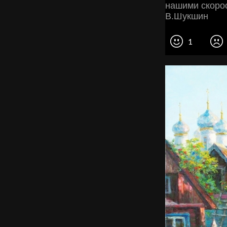
нашими скорос
В.Шукшин
1