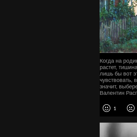
Когда на роди
растет, тишина
лишь бы вот э
чувствовать, в
значит, выбер
Валентин Рас
1