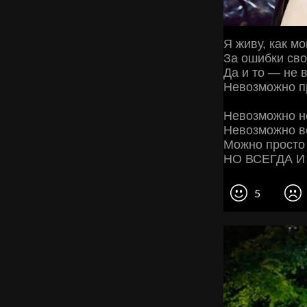
Я живу, как м
За ошибки св
Да и то — не 
Невозможно п
Невозможно не
Невозможно в
Можно просто
НО ВСЕГДА И
5