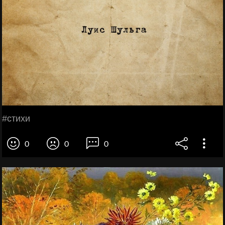
#стихи
0
0
0