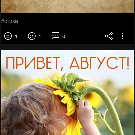
#стихи
1
1
0