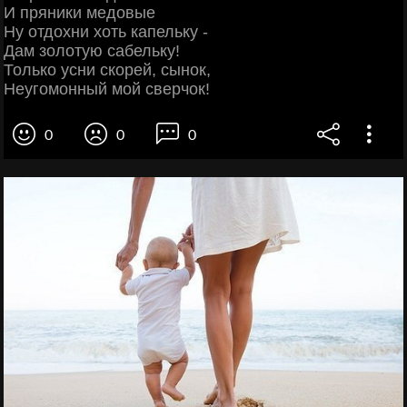
И пряники медовые
Ну отдохни хоть капельку -
Дам золотую сабельку!
Только усни скорей, сынок,
Неугомонный мой сверчок!
0
0
0