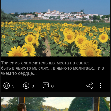
Три самых замечательных места на свете:
быть в чьих-то мыслях... в чьих-то молитвах... и в
чьём-то сердце...
3
0
0