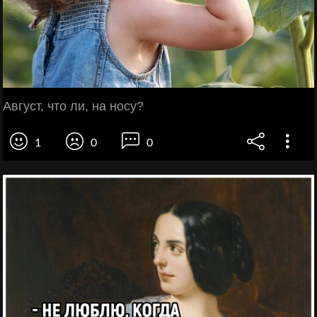
Август, что ли, на носу?
1
0
0