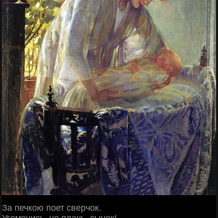
За печкою поет сверчок.
Угомонись, не плачь, сынок!