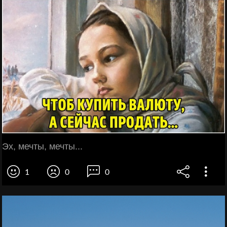
Эх, мечты, мечты...
1
0
0