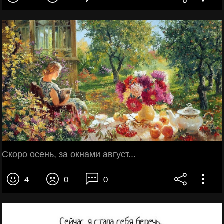
Скоро осень, за окнами август...
4
0
0