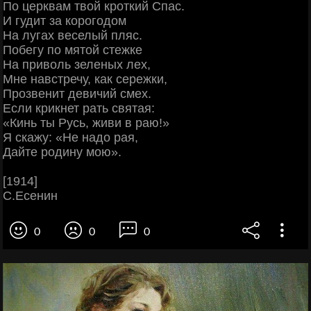
По церквам твой кроткий Спас.
И гудит за корогодом
На лугах веселый пляс.
Побегу по мятой стежке
На приволь зеленых лех,
Мне навстречу, как сережки,
Прозвенит девичий смех.
Если крикнет рать святая:
«Кинь ты Русь, живи в раю!»
Я скажу: «Не надо рая,
Дайте родину мою».
[1914]
С.Есенин
0
0
0