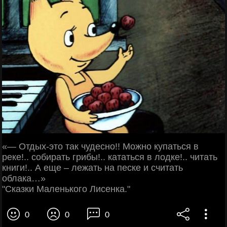
«— Отдых-это так чудесно!! Можно купаться в
реке!.. собирать грибы!.. кататься в лодке!.. читать
книги!.. А еще – лежать на песке и считать
облака…»
"Сказки Маленького Лисенка."
0
0
0