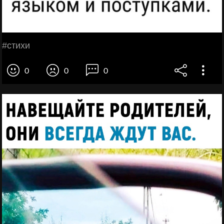
#стихи
0
0
0