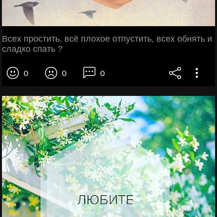
Всех простить, всё плохое отпустить, всех обнять и
сладко спать ?
0
0
0