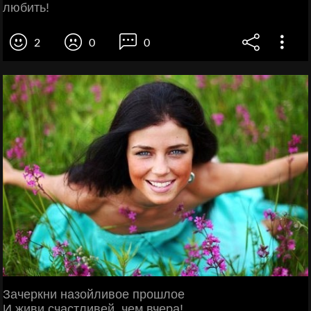
любить!
2
0
0
Зачеркни назойливое прошлое
И живи счастливей, чем вчера!