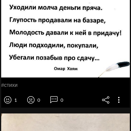
#стихи
1
0
0