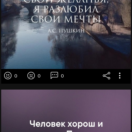
0
0
0