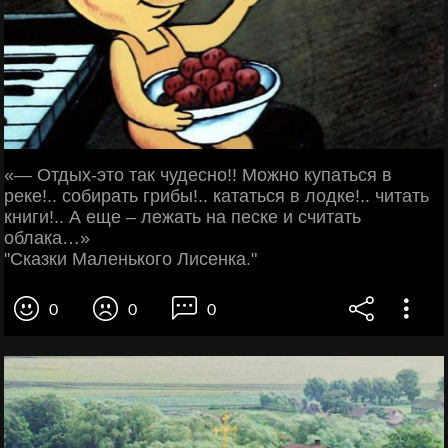
«— Отдых-это так чудесно!! Можно купаться в
реке!.. собирать грибы!.. кататься в лодке!.. читать
книги!.. А еще – лежать на песке и считать
облака…»
"Сказки Маленького Лисенка."
0
0
0