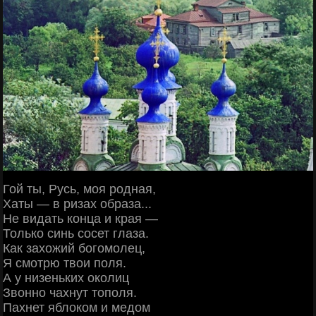
Гой ты, Русь, моя родная,
Хаты — в ризах образа...
Не видать конца и края —
Только синь сосет глаза.
Как захожий богомолец,
Я смотрю твои поля.
А у низеньких околиц
Звонно чахнут тополя.
Пахнет яблоком и медом