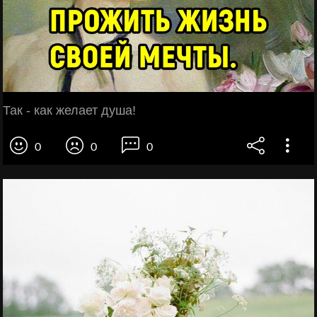
Так - как желает душа!
0
0
0