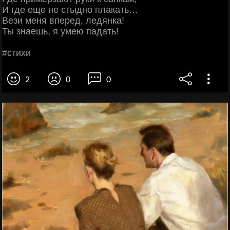
И гдe eщe нe cтыднo плaкaть…
Βeзи мeня впepeд, лeдянкa!
Ты знaeшь, я умeю пaдaть!
#cтихи
2
0
0