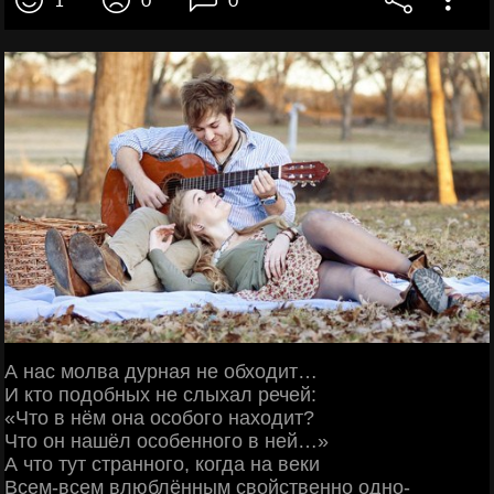
1
0
0
А нас молва дурная не обходит…
И кто подобных не слыхал речей:
«Что в нём она особого находит?
Что он нашёл особенного в ней…»
А что тут странного, когда на веки
Всем-всем влюблённым свойственно одно-