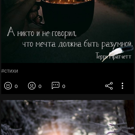
#cтихи
0
0
0