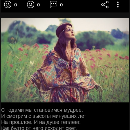
0
0
0
С годами мы становимся мудрее.
И смотрим с высоты минувших лет
На прошлое. И на душе теплеет,
Как будто от него исходит свет.