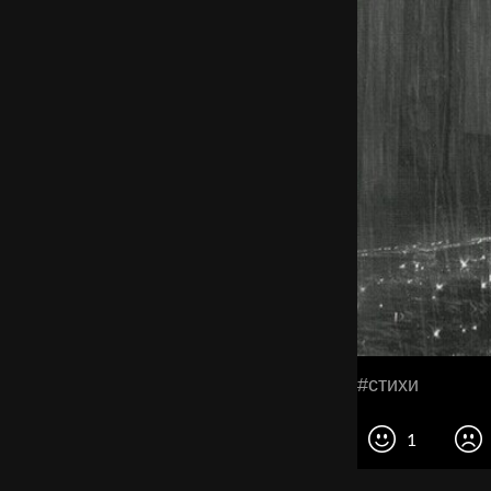
#стихи
1