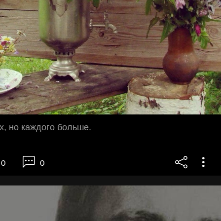
х, но каждого больше.
0
0