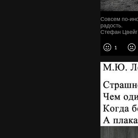
Совсем по-ином
радость.
Стефан Цвейг
1