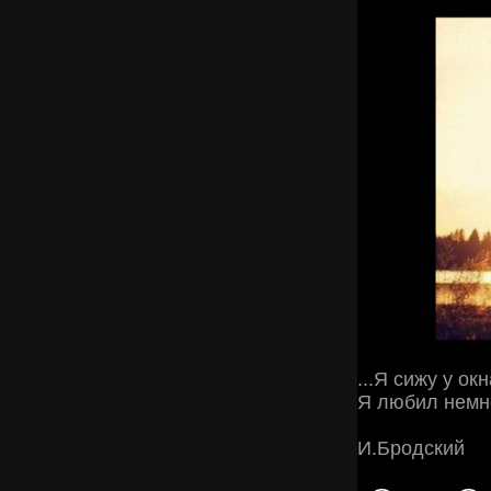
...Я сижу у ок
Я любил немно
И.Бродский