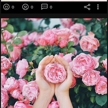
0
0
0