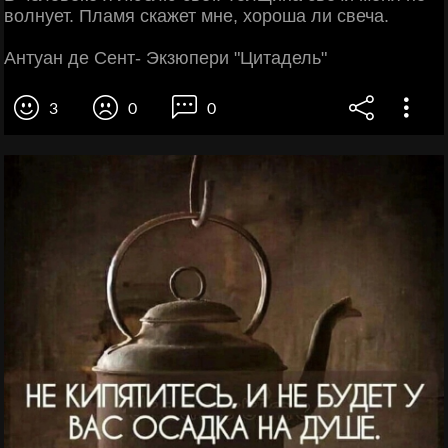
волнует. Пламя скажет мне, хороша ли свеча.
Антуан де Сент- Экзюпери "Цитадель"
3
0
0