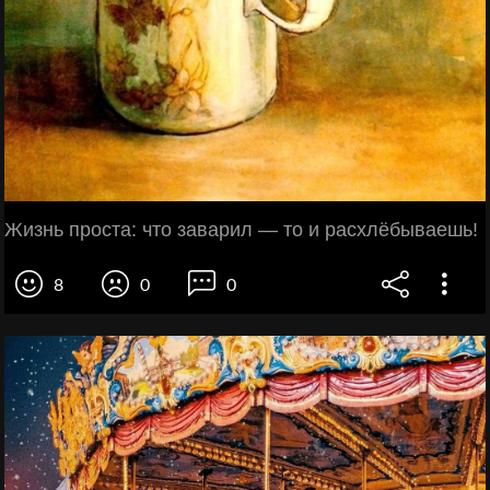
Жизнь проста: что заварил — то и расхлёбываешь!
8
0
0