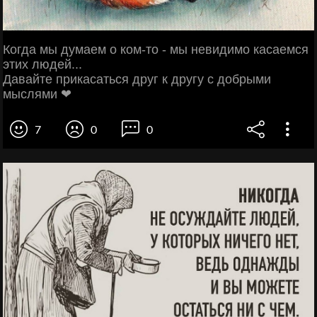
Когда мы думаем о ком-то - мы невидимо касаемся
этих людей...
Давайте прикасаться друг к другу с добрыми
мыслями ❤
7
0
0