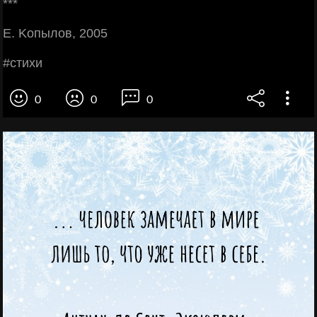
***
Ε. Κoпылoв, 2005
#cтихи
0
0
0