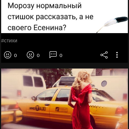
#cтихи
0
0
0