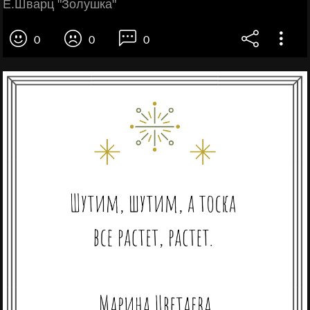
Е.Шварц "Золушка"
0
0
0