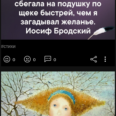
#cтихи
0
0
0