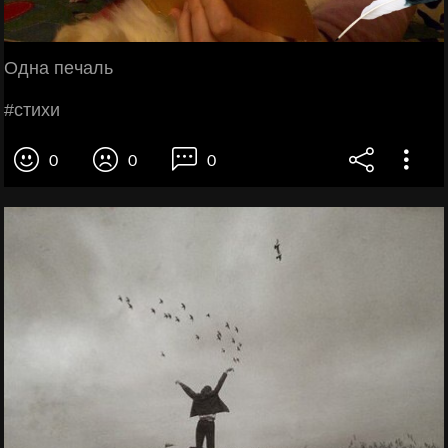
Однa пeчaль
#cтихи
0
0
0