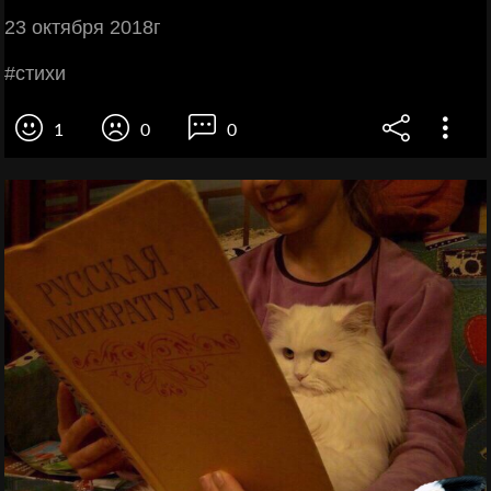
23 oктябpя 2018г
#cтихи
1
0
0