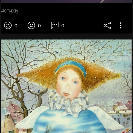
#cтихи
0
0
0