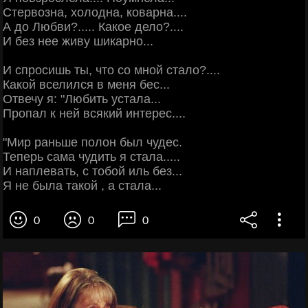
Стервозна, холодна, коварна....
А до Любви?..... Какое дело?....
И без нее живу шикарно...
И спросишь ты, что со мной стало?....
Какой вселился в меня бес...
Отвечу я: "Любить устала...
Пропал к ней всякий интерес....
"Мир раньше полон был чудес.
Теперь сама чудить я стала.....
И наплевать, с тобой иль без...
Я не была такой , а стала...
0
0
0