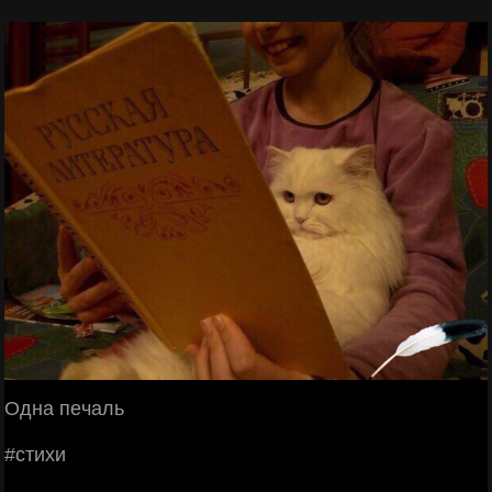
Однa пeчaль
#cтихи