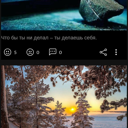
Что бы ты ни делал – ты делаешь себя.
5
0
0