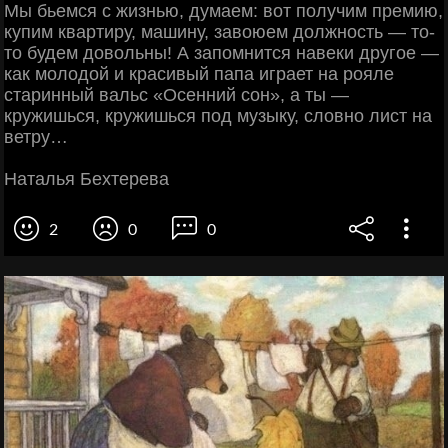
Мы бьемся с жизнью, думаем: вот получим премию,
купим квартиру, машину, завоюем должность — то-
то будем довольны! А запомнится навеки другое —
как молодой и красивый папа играет на рояле
старинный вальс «Осенний сон», а ты —
кружишься, кружишься под музыку, словно лист на
ветру…
Наталья Бехтерева
2
0
0