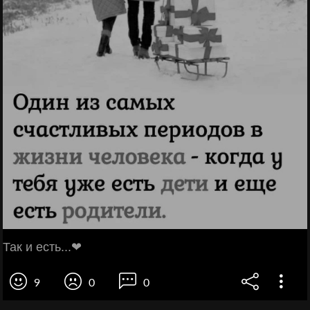
Так и есть...❤
9
0
0