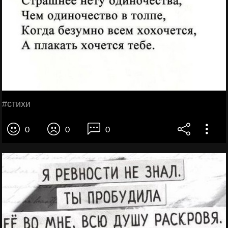
#стихи
0
0
0