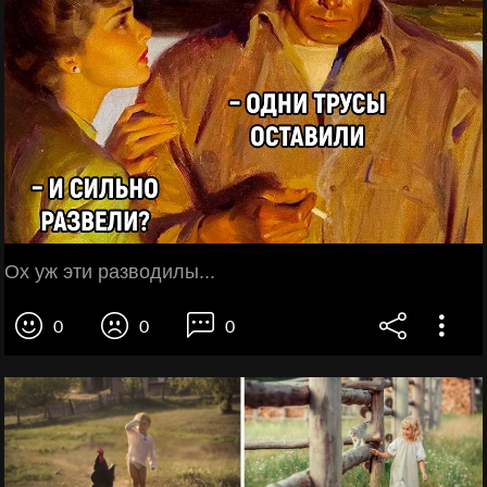
Ох уж эти разводилы...
0
0
0