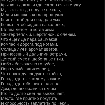
Что для счастья нужно? Хлеб и чай,
Крыша в дождь и где согреться - в стужу.
Музыка - когда в душе печаль,
Мед и молоко - когда простужен.
Книга - чтоб для сердца и ума,
Кошка - чтоб сидела на коленях,
Шляпа летом, а когда зима -
Свитер теплый, шерстяной, с оленем.
Что еще? Да пара башмаков,
Компас и дорога под ногами.
Солнца луч и аромат цветов,
Принесенный дальними ветрами,
Детский смех и щебетанье птиц,
Небо - бесконечно голубое,
Пара улыбающихся лиц,
Что повсюду следуют с тобою,
Город, где ты каждому знаком,
Город, где тебя никто не знает,
Дом, где вечерами за окном
Кто-то долго свет не выключает,
Место, где приятно покутить
И способность заплатить по чеку...