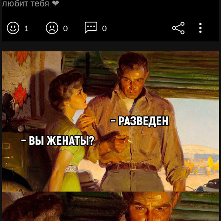
любит тебя ❤
1
0
0