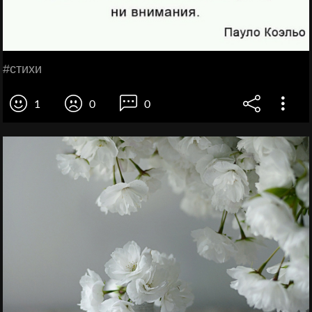
#стихи
1
0
0