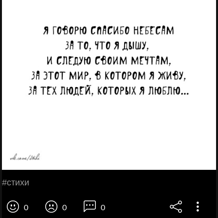
#стихи
0
0
0