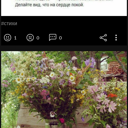
#стихи
1
0
0