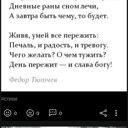
#стихи
0
0
0