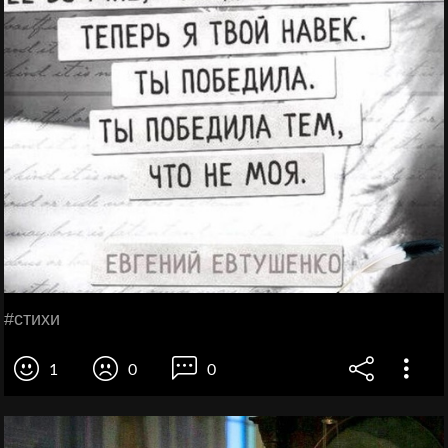
#стихи
1
0
0