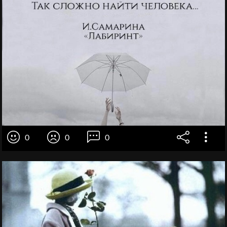
0
0
0