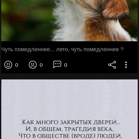
Чуть помедленнее... лето, чуть помедленнее ?
0
0
0