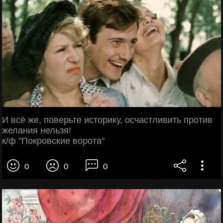
И всё же, поверьте историку, осчастливить против
желания нельзя!
к/ф "Покровские ворота"
0
0
0